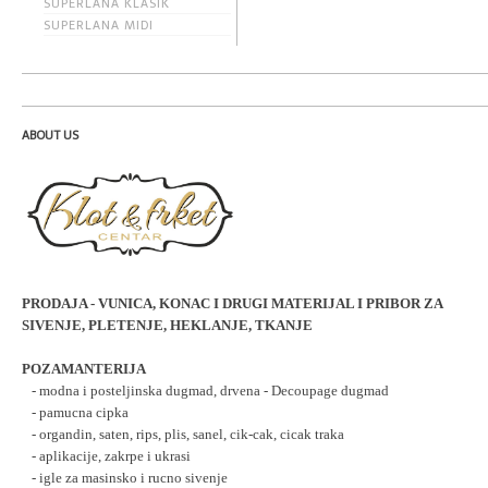
SUPERLANA KLASIK
SUPERLANA MIDI
ABOUT US
PRODAJA - VUNICA, KONAC I DRUGI MATERIJAL I PRIBOR ZA
SIVENJE, PLETENJE, HEKLANJE, TKANJE
POZAMANTERIJA
   - modna i posteljinska dugmad, drvena - Decoupage dugmad
   - pamucna cipka
   - organdin, saten, rips, plis, sanel, cik-cak, cicak traka 
   - aplikacije, zakrpe i ukrasi
   - igle za masinsko i rucno sivenje