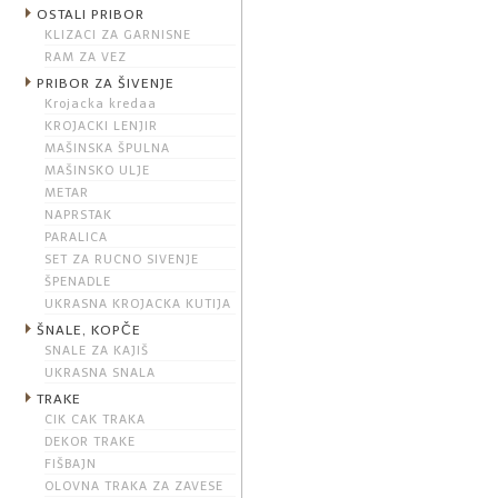
OSTALI PRIBOR
KLIZACI ZA GARNISNE
RAM ZA VEZ
PRIBOR ZA ŠIVENJE
Krojacka kredaa
KROJACKI LENJIR
MAŠINSKA ŠPULNA
MAŠINSKO ULJE
METAR
NAPRSTAK
PARALICA
SET ZA RUCNO SIVENJE
ŠPENADLE
UKRASNA KROJACKA KUTIJA
ŠNALE, KOPČE
SNALE ZA KAJIŠ
UKRASNA SNALA
TRAKE
CIK CAK TRAKA
DEKOR TRAKE
FIŠBAJN
OLOVNA TRAKA ZA ZAVESE