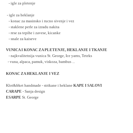
   - igle za pletenje
 - igle za heklanje
   - konac za masinsko i rucno sivenje i vez
   - staklene perle za izradu nakita
   - rese za tepihe i zavese, kicanke 
   - snale za kaiseve
VUNICA I KONAC ZA PLETENJE, HEKLANJE I TKANJE
   - najkvalitetnija vunica St. George, Ice yarns, Teteks
  - vuna, alpaca, pamuk, viskoza, bambus ...
KONAC ZA HEKLANJE I VEZ
Klot&frket handmade - strikane i heklane 
KAPE I SALOVI
CARAPE
 - Sanja design
ESARPE
 St. George
vunica, vuna, prodaja vune, prodaja vunice, pozamanterija, vunica, vuna, prodaja vunice, prodaja vune
vunica, vuna, pletenje, heklanje, strikanje, igle, pozamanterija, klot, frket, vunice, vuna, konac, dugmad, kape,
vunice, vuna, vuna,vunica, vunice, prodaja vunice, prodaja vunice